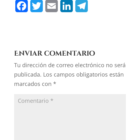
F
T
E
L
T
a
w
m
i
e
c
i
a
n
l
e
t
i
k
e
Enviar comentario
b
t
l
e
g
Tu dirección de correo electrónico no será
o
e
d
r
publicada.
Los campos obligatorios están
o
r
I
a
marcados con
*
k
n
m