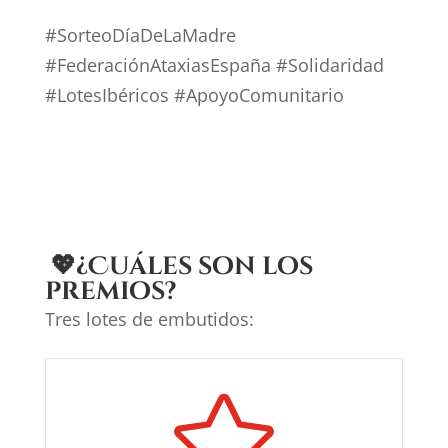
#SorteoDíaDeLaMadre
#FederaciónAtaxiasEspaña #Solidaridad
#LotesIbéricos #ApoyoComunitario
💖¿Cuáles son los
premios?
Tres lotes de embutidos:
