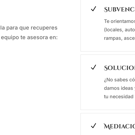
N
Subvenci
Te orientamo
la para que recuperes
(locales, aut
 equipo te asesora en:
rampas, asce
N
Solucio
¿No sabes có
damos ideas 
tu necesidad
N
Mediaci