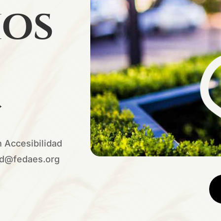
ios
»
n Accesibilidad
dad@fedaes.org