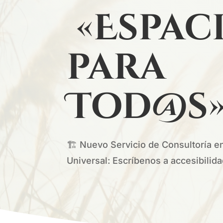
«Espac
para
Tod@s
🏗️ Nuevo Servicio de Consultoría e
Universal: Escríbenos a accesibili