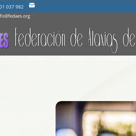
01 037 982
nfo@fedaes.org
rvicios
Noticias
Actividades
Investigación