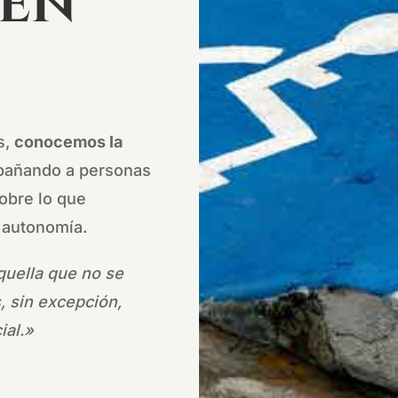
 en
s,
conocemos la
mpañando a personas
sobre lo que
a autonomía.
quella que no se
, sin excepción,
ial.»