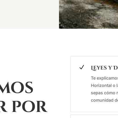
N
Leyes y 
Te explicamos
mos
Horizontal o 
sepas cómo r
r por
comunidad de