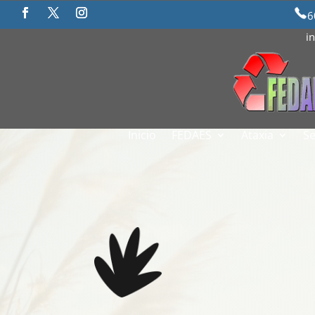
6
i
Inicio
FEDAES
Ataxia
Se