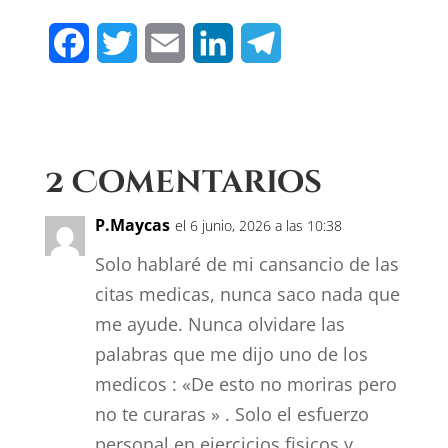
F
T
E
L
T
a
w
m
i
e
c
i
a
n
l
e
t
i
k
e
2 Comentarios
b
t
l
e
g
P.Maycas
el 6 junio, 2026 a las 10:38
o
e
d
r
Solo hablaré de mi cansancio de las
o
r
I
a
citas medicas, nunca saco nada que
k
me ayude. Nunca olvidare las
n
m
palabras que me dijo uno de los
medicos : «De esto no moriras pero
no te curaras » . Solo el esfuerzo
personal en ejercicios fisicos y