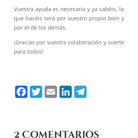
Vuestra ayuda es necesaria y ya sabéis, lo
que hacéis será por vuestro propio bien y
por el de los demás.
¡Gracias por vuestra colaboración y suerte
para todos!
F
T
E
L
T
a
w
m
i
e
c
i
a
n
l
e
t
i
k
e
2 Comentarios