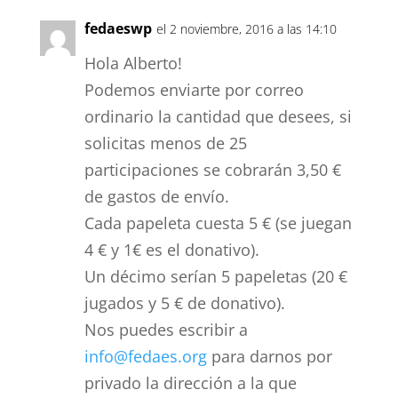
b
t
l
e
g
fedaeswp
el 2 noviembre, 2016 a las 14:10
o
e
d
r
Hola Alberto!
o
r
I
a
Podemos enviarte por correo
k
ordinario la cantidad que desees, si
n
m
solicitas menos de 25
participaciones se cobrarán 3,50 €
de gastos de envío.
Cada papeleta cuesta 5 € (se juegan
4 € y 1€ es el donativo).
Un décimo serían 5 papeletas (20 €
jugados y 5 € de donativo).
Nos puedes escribir a
info@fedaes.org
para darnos por
privado la dirección a la que