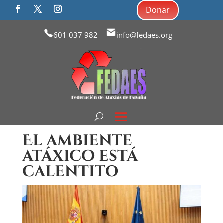
Donar
601 037 982
info@fedaes.org
El ambiente
atáxico está
calentito