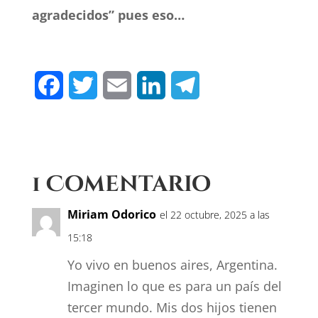
agradecidos” pues eso…
F
T
E
L
T
a
w
m
i
e
c
i
a
n
l
e
t
i
k
e
1 Comentario
b
t
l
e
g
Miriam Odorico
el 22 octubre, 2025 a las
o
e
d
r
15:18
o
r
I
a
Yo vivo en buenos aires, Argentina.
k
n
m
Imaginen lo que es para un país del
tercer mundo. Mis dos hijos tienen